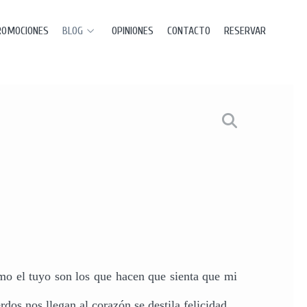
ROMOCIONES
BLOG
OPINIONES
CONTACTO
RESERVAR
mo el tuyo son los que hacen que sienta que mi
dos nos llegan al corazón se destila felicidad...