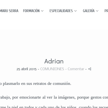
MARU SERRA
FORMACIÓN
ESPECIALIDADES
GALERÍA
P
Adrian
25 abril 2015 -
COMUNIONES
- Comentar
-
o plasmarlo en sus retratos de comunión.
rabajo, por emocionarte al ver la imágenes, porque gestos co
me la piel en todos y cada uno de los niños, cuando los recuer